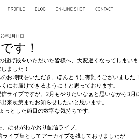
PROFILE
BLOG
ON-LINE SHOP
CONTACT
023年2月11日
了です！
19への投げ銭をいただいた皆様へ、大変遅くなってしまい
致しました！
んのお時間をいただき、ほんとうに有難うございました
早くにお届けできるように！と思っております。
配信ライブですが、2月もやりたいなぁと思いながら3月
が出来次第またお知らせしたいと思います。
と、ちょっとした節目の数字な気持ちです。
めた、はせがわかおり配信ライブ。
配信ライブ集としてアーカイブを残しておりましたが