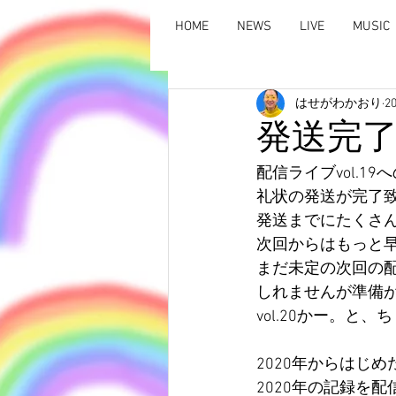
HOME
NEWS
LIVE
MUSIC
はせがわかおり
2
発送完
配信ライブvol.
礼状の発送が完了
発送までにたくさ
次回からはもっと
まだ未定の次回の
しれませんが準備
vol.20かー。
2020年からはじ
2020年の記録を